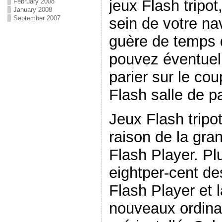
jeux Flash tripot
February 2008
January 2008
September 2007
sein de votre na
guère de temps d
pouvez éventue
parier sur le co
Flash salle de pa
Jeux Flash tripot
raison de la gran
Flash Player. Pl
eightper-cent de
Flash Player et 
nouveaux ordina