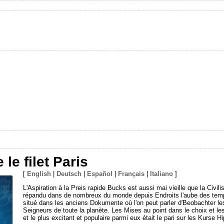
le filet Paris
[
English
|
Deutsch
|
Español
|
Français
|
Italiano
]
L'Aspiration à la Preis rapide Bucks est aussi mai vieille que la Civili
répandu dans de nombreux du monde depuis Endroits l'aube des temps
situé dans les anciens Dokumente où l'on peut parler d'Beobachter les
Seigneurs de toute la planète. Les Mises au point dans le choix et le
et le plus excitant et populaire parmi eux était le pari sur les Kurse H