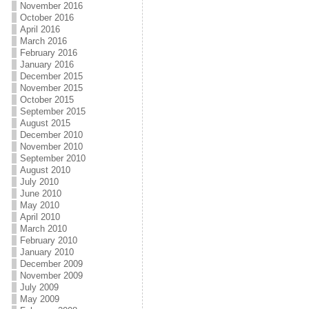
November 2016
October 2016
April 2016
March 2016
February 2016
January 2016
December 2015
November 2015
October 2015
September 2015
August 2015
December 2010
November 2010
September 2010
August 2010
July 2010
June 2010
May 2010
April 2010
March 2010
February 2010
January 2010
December 2009
November 2009
July 2009
May 2009