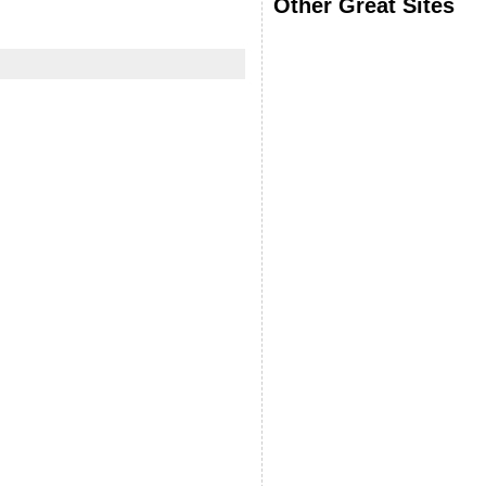
Other Great Sites