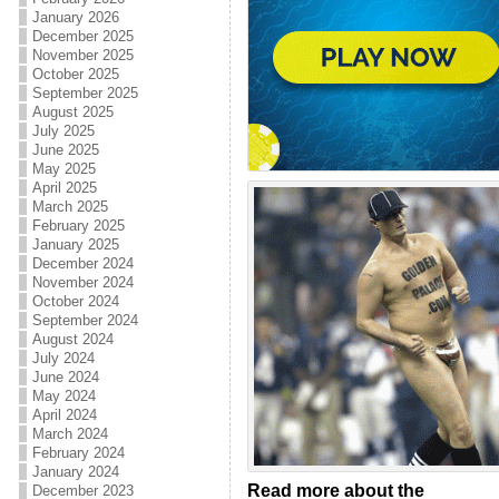
January 2026
December 2025
November 2025
October 2025
September 2025
August 2025
July 2025
June 2025
May 2025
April 2025
March 2025
February 2025
January 2025
December 2024
November 2024
October 2024
September 2024
August 2024
July 2024
June 2024
May 2024
April 2024
March 2024
February 2024
January 2024
Read more about the
December 2023