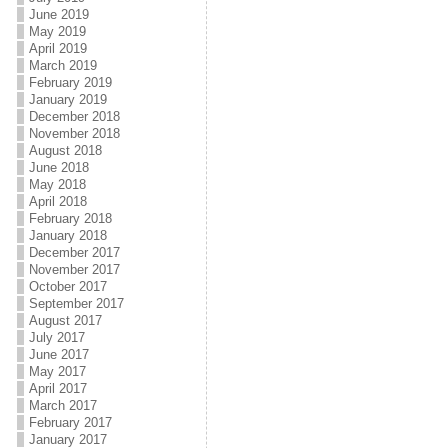
June 2019
May 2019
April 2019
March 2019
February 2019
January 2019
December 2018
November 2018
August 2018
June 2018
May 2018
April 2018
February 2018
January 2018
December 2017
November 2017
October 2017
September 2017
August 2017
July 2017
June 2017
May 2017
April 2017
March 2017
February 2017
January 2017