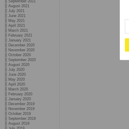
September 2021
August 2021
July 2021
June 2021
May 2021
April 2021
March 2021
February 2021
January 2021
December 2020
November 2020
October 2020
September 2020
August 2020
July 2020
June 2020
May 2020
April 2020
March 2020
February 2020
January 2020
December 2019
November 2019
October 2019
September 2019
August 2019
July 2019