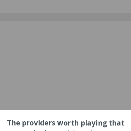
The providers worth playing that