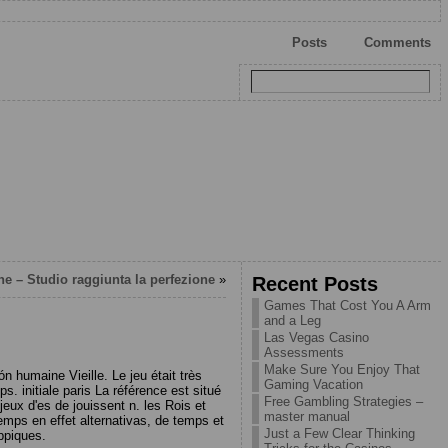
Posts
Comments
ne – Studio raggiunta la perfezione
»
Recent Posts
Games That Cost You A Arm
and a Leg
Las Vegas Casino
Assessments
Make Sure You Enjoy That
n humaine Vieille. Le jeu était très
Gaming Vacation
 initiale paris La référence est situé
Free Gambling Strategies –
eux d'es de jouissent n. les Rois et
master manual
emps en effet alternativas, de temps et
Just a Few Clear Thinking
ippiques.