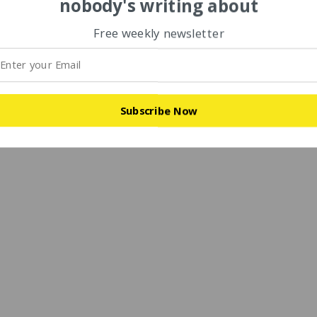
nobody's writing about
Free weekly newsletter
Subscribe Now