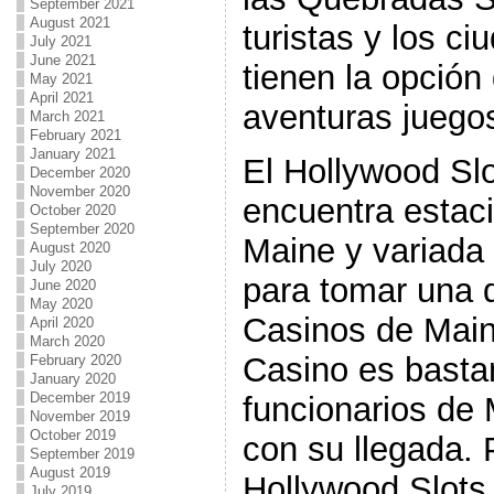
September 2021
August 2021
turistas y los c
July 2021
June 2021
tienen la opción
May 2021
April 2021
aventuras juegos
March 2021
February 2021
January 2021
El Hollywood Sl
December 2020
November 2020
encuentra estac
October 2020
September 2020
Maine y variada 
August 2020
July 2020
para tomar una d
June 2020
May 2020
Casinos de Main
April 2020
March 2020
Casino es basta
February 2020
January 2020
December 2019
funcionarios de
November 2019
October 2019
con su llegada. P
September 2019
August 2019
Hollywood Slot
July 2019