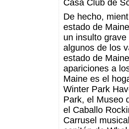
Casa Club de S
De hecho, mient
estado de Maine
un insulto grave 
algunos de los v
estado de Maine
apariciones a lo
Maine es el hoga
Winter Park Hav
Park, el Museo 
el Caballo Rockin
Carrusel musical